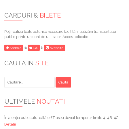
CARDURI &
BILETE
Poți realiza toate acțunile necesare facilitării utilizării transportului
public printr-un cont de utilizator. Acces aplicatie :
&
&
Android
iOS
Website
CAUTA IN
SITE
Caută
după:
ULTIMELE
NOUTATI
În atenția publicului călător! Traseu deviat temporar liniile 4, 4B, 4C
Detalii