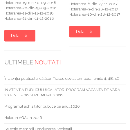
Hotararea-19-din-10-09-2018
Hotararea-8-din-27-11-2017
Hotararea-20-din-19-09-2018
Hotararea-9-din-28-12-2017
Hotararea-11-din-11-12-2018
Hotararea-10-din-28-12-2017
Hotararea-21-din-11-12-2018
Detalii
Detalii
ULTIMELE
NOUTATI
În atenția publicului călător! Traseu deviat temporar liniile 4, 4B, 4C
IN ATENTIA PUBLICULUI CALATOR! PROGRAM VACANTA DE VARA –
20 IUNIE – 06 SEPTEMBRIE 2026
Programul achizitiilor publice pe anul 2026
Hotarari AGA an 2026
Selectie membrii Conducerea Societatii