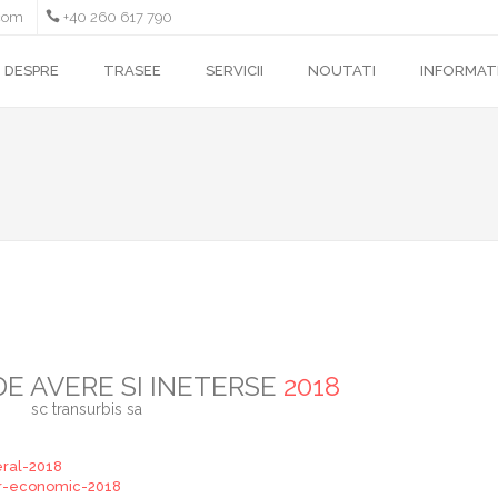
com
+40 260 617 790
DESPRE
TRASEE
SERVICII
NOUTATI
INFORMATI
DE AVERE SI INETERSE
2018
sc transurbis sa
eral-2018
or-economic-2018