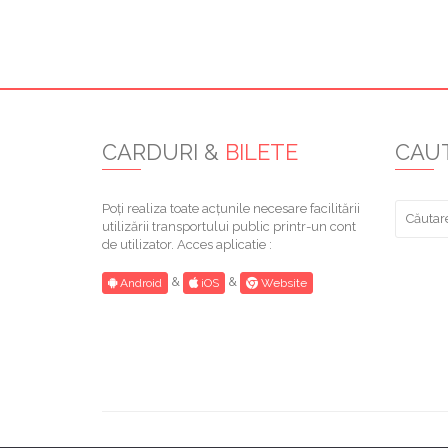
CARDURI &
BILETE
CAU
Caută
Poți realiza toate acțunile necesare facilitării
după:
utilizării transportului public printr-un cont
de utilizator. Acces aplicatie :
&
&
Android
iOS
Website