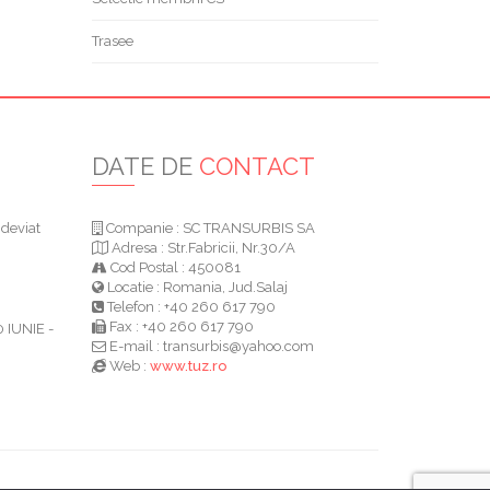
Trasee
I
DATE DE
CONTACT
 deviat
Companie : SC TRANSURBIS SA
Adresa : Str.Fabricii, Nr.30/A
Cod Postal : 450081
Locatie : Romania, Jud.Salaj
Telefon : +40 260 617 790
!
Fax : +40 260 617 790
IUNIE -
E-mail : transurbis@yahoo.com
Web :
www.tuz.ro