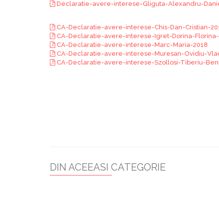
Declaratie-avere-interese-Gliguta-Alexandru-Danie
CA-Declaratie-avere-interese-Chis-Dan-Cristian-20
CA-Declaratie-avere-interese-Igret-Dorina-Florina
CA-Declaratie-avere-interese-Marc-Maria-2018
CA-Declaratie-avere-interese-Muresan-Ovidiu-Vla
CA-Declaratie-avere-interese-Szollosi-Tiberiu-Be
DIN ACEEASI CATEGORIE