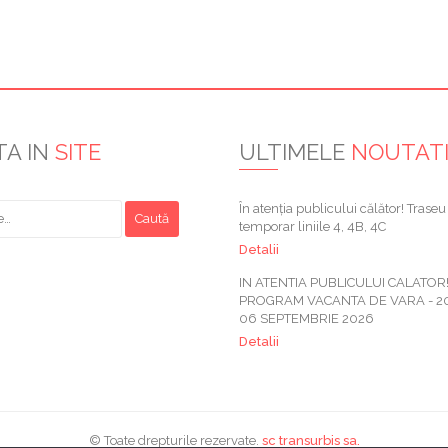
TA IN
SITE
ULTIMELE
NOUTAT
În atenția publicului călător! Traseu
temporar liniile 4, 4B, 4C
Detalii
IN ATENTIA PUBLICULUI CALATOR
PROGRAM VACANTA DE VARA - 20 
06 SEPTEMBRIE 2026
Detalii
© Toate drepturile rezervate.
sc transurbis sa.