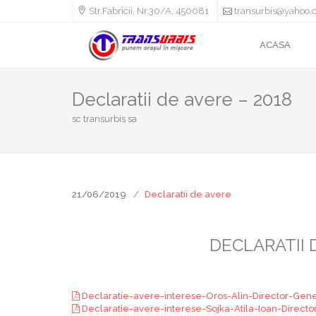
Str.Fabricii, Nr.30/A, 450081
transurbis@yahoo.
ACASA
Declaratii de avere – 2018
sc transurbis sa
21/06/2019
Declaratii de avere
DECLARATII 
Declaratie-avere-interese-Oros-Alin-Director-Gen
Declaratie-avere-interese-Sojka-Atila-Ioan-Direct