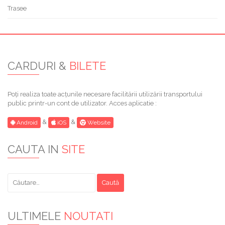
Trasee
CARDURI &
BILETE
Poți realiza toate acțunile necesare facilitării utilizării transportului
public printr-un cont de utilizator. Acces aplicatie :
&
&
Android
iOS
Website
CAUTA IN
SITE
Caută
după:
ULTIMELE
NOUTATI