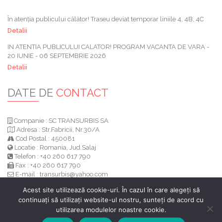
În atenția publicului călător! Traseu deviat temporar liniile 4, 4B, 4C
Detalii
IN ATENTIA PUBLICULUI CALATOR! PROGRAM VACANTA DE VARA -
20 IUNIE - 06 SEPTEMBRIE 2026
Detalii
DATE DE
CONTACT
Companie : SC TRANSURBIS SA
Adresa : Str.Fabricii, Nr.30/A
Cod Postal : 450081
Locatie : Romania, Jud.Salaj
Telefon : +40 260 617 790
Fax : +40 260 617 790
E-mail : transurbis@yahoo.com
Web :
www.tuz.ro
Acest site utilizează cookie-uri. În cazul în care alegeți să
continuați să utilizați website-ul nostru, sunteți de acord cu
© Toate drepturile rezervate.
sc transurbis sa.
utilizarea modulelor noastre cookie.