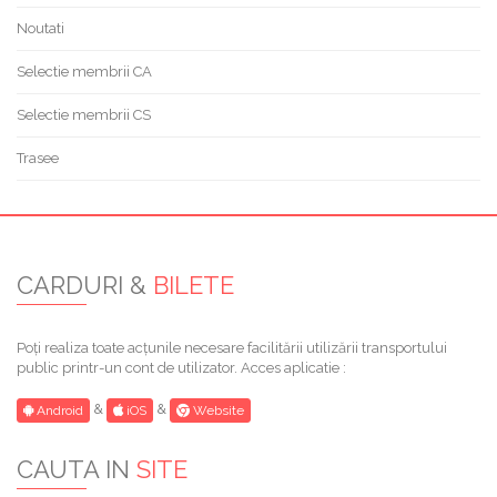
Noutati
Selectie membrii CA
Selectie membrii CS
Trasee
CARDURI &
BILETE
Poți realiza toate acțunile necesare facilitării utilizării transportului
public printr-un cont de utilizator. Acces aplicatie :
&
&
Android
iOS
Website
CAUTA IN
SITE