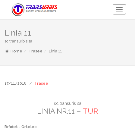
Toggle
Navigati
Linia 11
sc transurbis sa
Home
Trasee
Linia 11
17/11/2018
Trasee
sc transuris sa
LINIA NR.11 –
TUR
Brădet - Ortelec