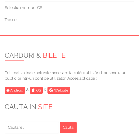
Selectie membrii CS
Trasee
CARDURI &
BILETE
Poți realiza toate acțunile necesare facilitării utilizării transportului
public printr-un cont de utilizator. Acces aplicatie :
&
&
Android
iOS
Website
CAUTA IN
SITE
Caută
după: