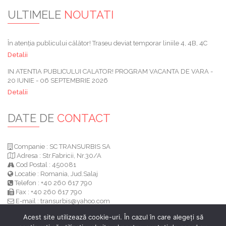
ULTIMELE
NOUTATI
În atenția publicului călător! Traseu deviat temporar liniile 4, 4B, 4C
Detalii
IN ATENTIA PUBLICULUI CALATOR! PROGRAM VACANTA DE VARA -
20 IUNIE - 06 SEPTEMBRIE 2026
Detalii
DATE DE
CONTACT
Companie : SC TRANSURBIS SA
Adresa : Str.Fabricii, Nr.30/A
Cod Postal : 450081
Locatie : Romania, Jud.Salaj
Telefon : +40 260 617 790
Fax : +40 260 617 790
E-mail : transurbis@yahoo.com
Web :
www.tuz.ro
Acest site utilizează cookie-uri. În cazul în care alegeți să