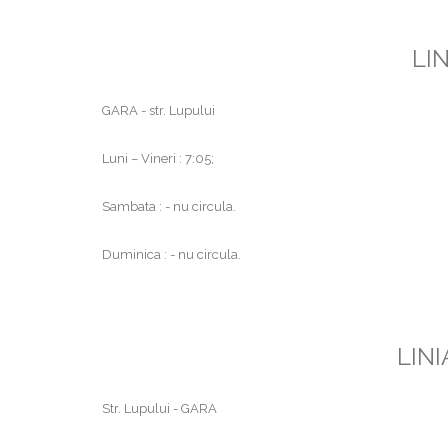
LIN
GARA - str. Lupului
Luni – Vineri : 7:05;
Sambata : - nu circula.
Duminica : - nu circula.
LINI
Str. Lupului - GARA