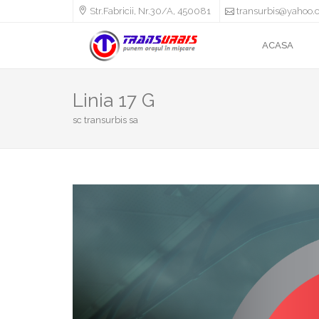
Str.Fabricii, Nr.30/A, 450081
transurbis@yahoo.
ACASA
Linia 17 G
sc transurbis sa