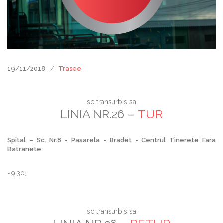
19/11/2018
Trasee
sc transurbis sa
LINIA NR.26 –
TUR
Spital – Sc. Nr.8 - Pasarela - Bradet - Centrul Tinerete Fara
Batranete
- 9:30;
sc transurbis sa