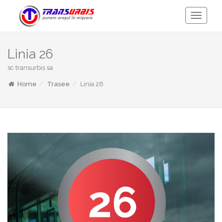
Toggle
Navigati
Linia 26
sc transurbis sa
Home
Trasee
Linia 26